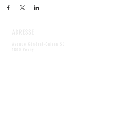
ADRESSE
Avenue Général-Guisan 58
1800 Vevey
HORAIRES
Notre local n'a pas d'heures d'ouverture
fixes. Les membres possèdent une clé leur
permettant d'accéder aux locaux à
discrétion.
Contactez-nous
pour convenir
d'un rendez-vous si vous souhaitez visiter
notre club.