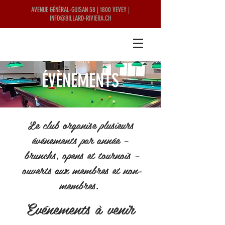
AVENUE GÉNÉRAL-GUISAN 58 | 1800 VEVEY |
INFO@BILLARD-RIVIERA.CH
ÉVÈNEMENTS
Le club organise plusieurs
événements par année –
brunchs, opens et tournois –
ouverts aux membres et non-
membres.
Evénements à venir