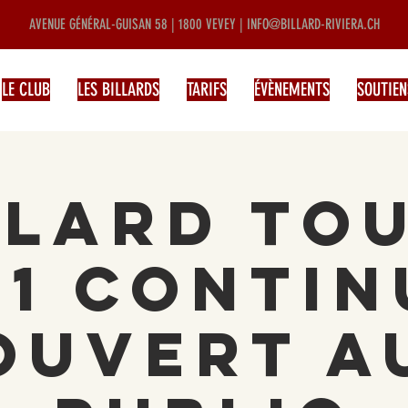
AVENUE GÉNÉRAL-GUISAN 58 | 1800 VEVEY |
INFO@BILLARD-RIVIERA.CH
LE CLUB
LES BILLARDS
TARIFS
ÉVÈNEMENTS
SOUTIEN
llard Tou
-1 contin
ouvert a