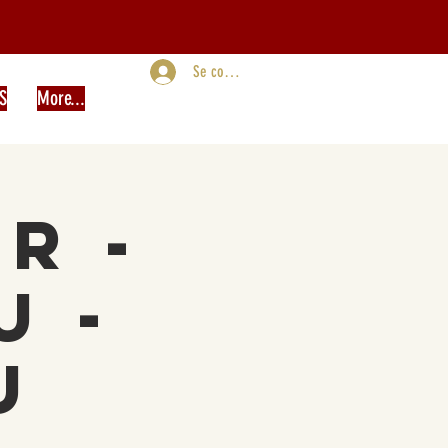
Se connecter
S
More...
r -
u -
u