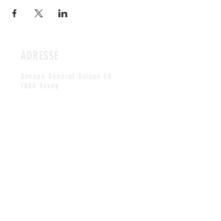
ADRESSE
Avenue Général-Guisan 58
1800 Vevey
HORAIRES
Notre local n'a pas d'heures d'ouverture
fixes. Les membres possèdent une clé leur
permettant d'accéder aux locaux à
discrétion.
Contactez-nous
pour convenir
d'un rendez-vous si vous souhaitez visiter
notre club.