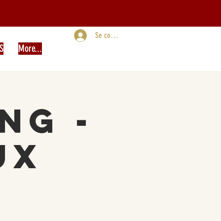
Se connecter
S
More...
ng -
ux