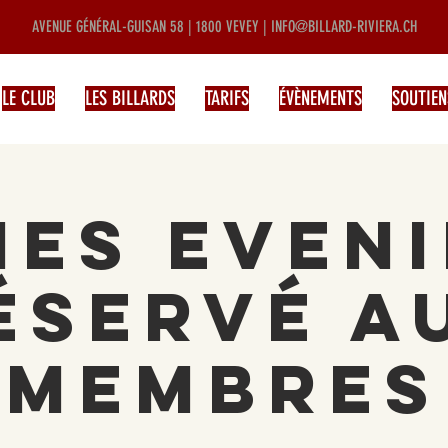
AVENUE GÉNÉRAL-GUISAN 58 | 1800 VEVEY |
INFO@BILLARD-RIVIERA.CH
LE CLUB
LES BILLARDS
TARIFS
ÉVÈNEMENTS
SOUTIEN
ies Eveni
éservé a
membres