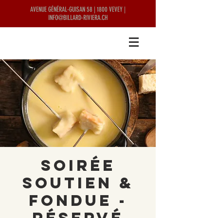
AVENUE GÉNÉRAL-GUISAN 58 | 1800 VEVEY |
INFO@BILLARD-RIVIERA.CH
Soirée
Soutien &
Fondue -