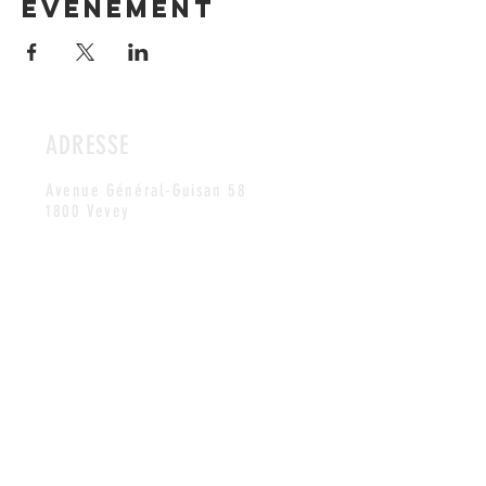
événement
ADRESSE
Avenue Général-Guisan 58
1800 Vevey
HORAIRES
Notre local n'a pas d'heures d'ouverture
fixes. Les membres possèdent une clé leur
permettant d'accéder aux locaux à
discrétion.
Contactez-nous
pour convenir
d'un rendez-vous si vous souhaitez visiter
notre club.